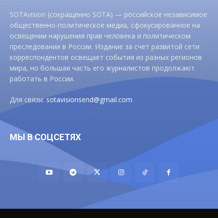
SOTAvision (сокращенно SOTA) — российское независимое
общественно-политическое медиа, сфокусированное на
освещении нарушения прав человека и политическом
преследовании в России. Издание за счет развитой сети
корреспондентов освещает события из разных регионов
мира, но большая часть его журналистов продолжают
работать в России.
Для связи:
sotavisionsend@gmail.com
МЫ В СОЦСЕТЯХ