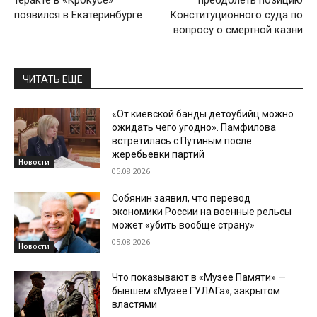
теракте в «Крокусе»
преодолеть позицию
появился в Екатеринбурге
Конституционного суда по
вопросу о смертной казни
ЧИТАТЬ ЕЩЕ
«От киевской банды детоубийц можно
ожидать чего угодно». Памфилова
встретилась с Путиным после
жеребьевки партий
Новости
05.08.2026
Собянин заявил, что перевод
экономики России на военные рельсы
может «убить вообще страну»
05.08.2026
Новости
Что показывают в «Музее Памяти» —
бывшем «Музее ГУЛАГа», закрытом
властями