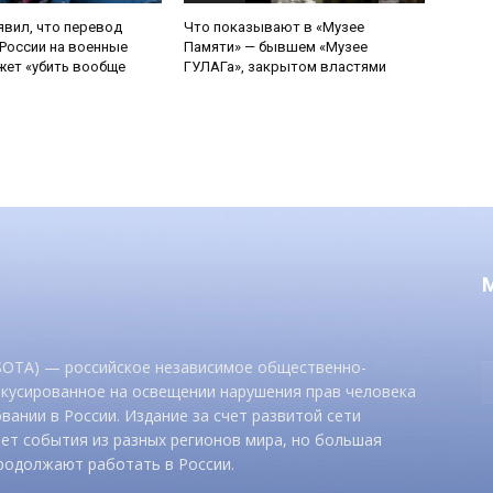
явил, что перевод
Что показывают в «Музее
России на военные
Памяти» — бывшем «Музее
ет «убить вообще
ГУЛАГа», закрытом властями
 SOTA) — российское независимое общественно-
окусированное на освещении нарушения прав человека
вании в России. Издание за счет развитой сети
ет события из разных регионов мира, но большая
родолжают работать в России.