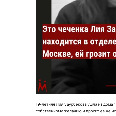
19-летняя Лия Заурбекова ушла из дома 1
собственному желанию и просит ее не ис