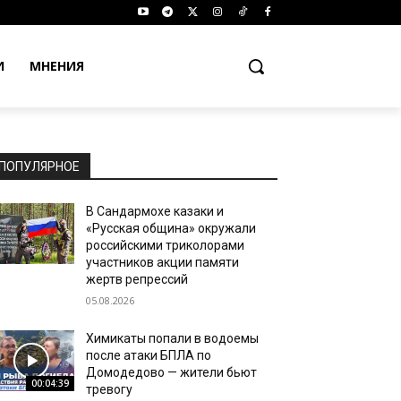
И
МНЕНИЯ
ПОПУЛЯРНОЕ
В Сандармохе казаки и
«Русская община» окружали
российскими триколорами
участников акции памяти
жертв репрессий
05.08.2026
Химикаты попали в водоемы
после атаки БПЛА по
Домодедово — жители бьют
00:04:39
тревогу