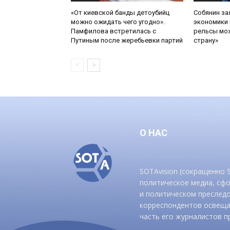
«От киевской банды детоубийц
Собянин за
можно ожидать чего угодно».
экономики 
Памфилова встретилась с
рельсы мож
Путиным после жеребьевки партий
страну»
О НАС
SOTAvision (сокращенно
политическое медиа, сф
и политическом преследо
корреспондентов освеща
часть его журналистов п