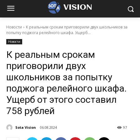
VISION
Новости
К реальным срокам приговорили двух школьников за
попытку поджога релейного шкафа. Ущерб...
Новости
К реальным срокам
приговорили двух
школьников за попытку
поджога релейного шкафа.
Ущерб от этого составил
758 рублей
Sota Vision
06.08.2024
97