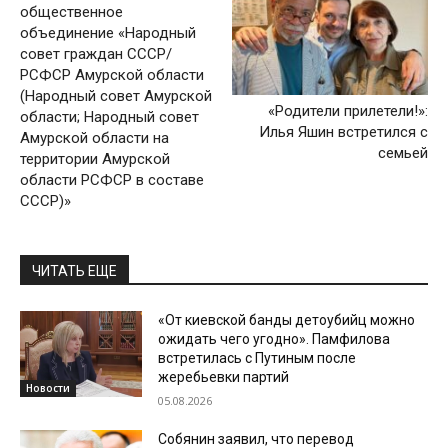
общественное
объединение «Народный
совет граждан СССР/
РСФСР Амурской области
(Народный совет Амурской
«Родители прилетели!»‎:
области; Народный совет
Илья Яшин встретился с
Амурской области на
семьей
территории Амурской
области РСФСР в составе
СССР)»
ЧИТАТЬ ЕЩЕ
«От киевской банды детоубийц можно
ожидать чего угодно». Памфилова
встретилась с Путиным после
жеребьевки партий
Новости
05.08.2026
Собянин заявил, что перевод