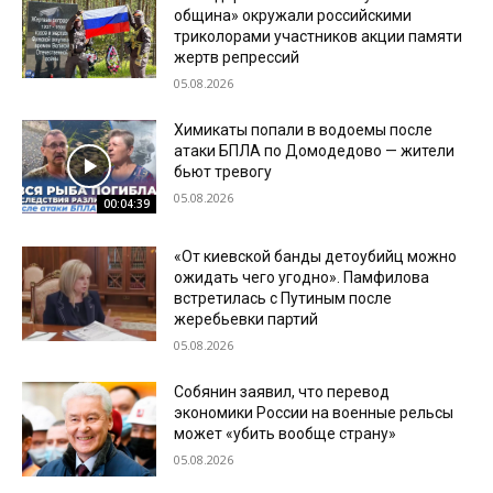
община» окружали российскими
триколорами участников акции памяти
жертв репрессий
05.08.2026
Химикаты попали в водоемы после
атаки БПЛА по Домодедово — жители
бьют тревогу
05.08.2026
00:04:39
«От киевской банды детоубийц можно
ожидать чего угодно». Памфилова
встретилась с Путиным после
жеребьевки партий
05.08.2026
Собянин заявил, что перевод
экономики России на военные рельсы
может «убить вообще страну»
05.08.2026