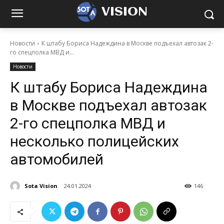
VISION
Новости
К штабу Бориса Надеждина в Москве подъехал автозак 2-
го спецполка МВД и...
Новости
К штабу Бориса Надеждина
в Москве подъехал автозак
2-го спецполка МВД и
несколько полицейских
автомобилей
Sota Vision
24.01.2024
146