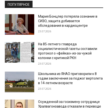
ПОПУЛЯРНОЕ
Мария Бонцлер потеряла сознание в
СИЗО, защита добивается
обследования в кардиоцентре
23.07.2026
На 85-летнего главреда
социалистической газеты составили
протокол о «фейках» из-за чужой
колонки с критикой РКН
23.07.2026
Школьника из ЯНАО приговорили к 8
годам заключения за поджог вертолета
в 14-летнем возрасте
23.07.2026
Осужденной за госизмену сотруднице
Уралвагонзавода отказали в переводе