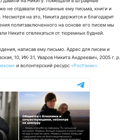
 давили на Никиту: помещали в штрафные
же не отдавали присланные ему письма, книги и
и. Несмотря на это, Никита держится и благодарит
дения политзаключенного на основе его писем мы
ли Никите отвлекаться от тюремных будней.
дения, написав ему письмо. Адрес для писем и
вская, 10, ИК-31, Уваров Никита Андреевич, 2005 г. р.
леком»
и волонтерский ресурс
«РосУзник».