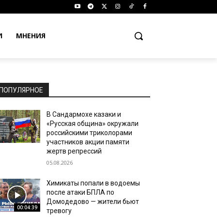
И
МНЕНИЯ
ПОПУЛЯРНОЕ
В Сандармохе казаки и
«Русская община» окружали
российскими триколорами
участников акции памяти
жертв репрессий
05.08.2026
Химикаты попали в водоемы
после атаки БПЛА по
Домодедово — жители бьют
00:04:39
тревогу