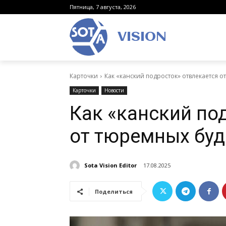
Пятница, 7 августа, 2026
VISION
Карточки
Как «канский подросток» отвлекается 
Карточки
Новости
Как «канский по
от тюремных буд
Sota Vision Editor
17.08.2025
Поделиться