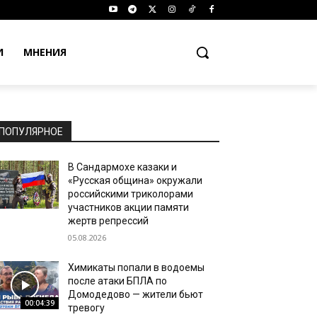
И
МНЕНИЯ
ПОПУЛЯРНОЕ
В Сандармохе казаки и
«Русская община» окружали
российскими триколорами
участников акции памяти
жертв репрессий
05.08.2026
Химикаты попали в водоемы
после атаки БПЛА по
Домодедово — жители бьют
00:04:39
тревогу