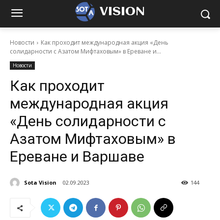
VISION
Новости
Как проходит международная акция «День
солидарности с Азатом Мифтаховым» в Ереване и...
Новости
Как проходит
международная акция
«День солидарности с
Азатом Мифтаховым» в
Ереване и Варшаве
Sota Vision
02.09.2023
144