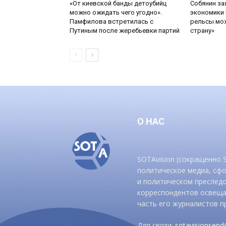
«От киевской банды детоубийц
Собянин за
можно ожидать чего угодно».
экономики 
Памфилова встретилась с
рельсы мож
Путиным после жеребьевки партий
страну»
О НАС
SOTAvision (сокращенно
политическое медиа, сф
и политическом преследо
корреспондентов освеща
часть его журналистов п
Для связи:
sotavisionsen