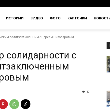
ИСТОРИИ
ВИДЕО
ФОТО
КАРТОЧКИ
НОВОСТ
сийским политзаключенным Андреем Пивоваровым
р солидарности с
итзаключенным
аровым
67