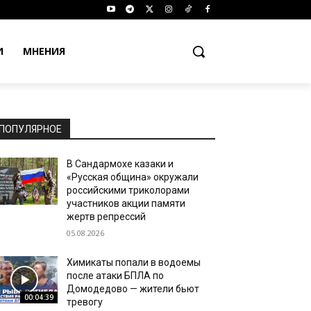
И
МНЕНИЯ
ПОПУЛЯРНОЕ
В Сандармохе казаки и
«Русская община» окружали
российскими триколорами
участников акции памяти
жертв репрессий
05.08.2026
Химикаты попали в водоемы
после атаки БПЛА по
Домодедово — жители бьют
00:04:39
тревогу