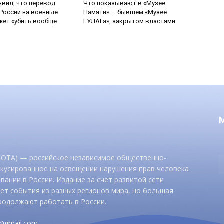
явил, что перевод
Что показывают в «Музее
России на военные
Памяти» — бывшем «Музее
ет «убить вообще
ГУЛАГа», закрытом властями
 SOTA) — российское независимое общественно-
окусированное на освещении нарушения прав человека
вании в России. Издание за счет развитой сети
ет события из разных регионов мира, но большая
родолжают работать в России.
d@gmail.com