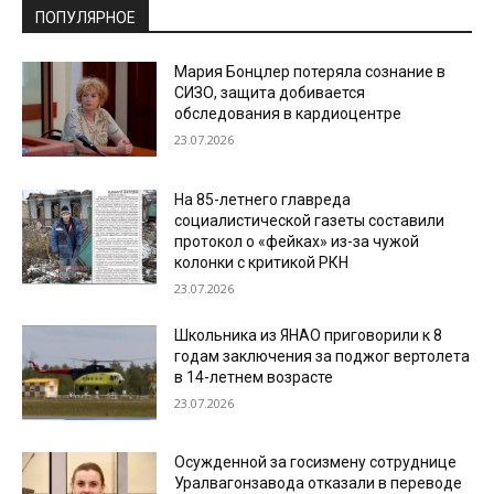
ПОПУЛЯРНОЕ
Мария Бонцлер потеряла сознание в
СИЗО, защита добивается
обследования в кардиоцентре
23.07.2026
На 85-летнего главреда
социалистической газеты составили
протокол о «фейках» из-за чужой
колонки с критикой РКН
23.07.2026
Школьника из ЯНАО приговорили к 8
годам заключения за поджог вертолета
в 14-летнем возрасте
23.07.2026
Осужденной за госизмену сотруднице
Уралвагонзавода отказали в переводе