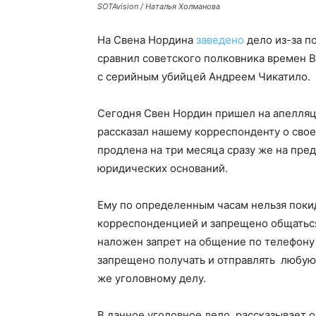
SOTAvision / Наталья Холманова
На Свена Нордина
заведено
дело из-за п
сравнил советского полковника времен 
с серийным убийцей Андреем Чикатило.
Сегодня Свен Нордин пришел на апелля
рассказал нашему корреспонденту о свое
продлена на три месяца сразу же на пре
юридических оснований.
Ему по определенным часам нельзя покид
корреспонденцией и запрещено общаться
наложен запрет на общение по телефону 
запрещено получать и отправлять любую
же уголовному делу.
В данное уголовное дело, рассказывает 