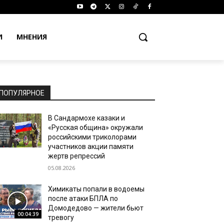
И
МНЕНИЯ
ПОПУЛЯРНОЕ
В Сандармохе казаки и
«Русская община» окружали
российскими триколорами
участников акции памяти
жертв репрессий
05.08.2026
Химикаты попали в водоемы
после атаки БПЛА по
Домодедово — жители бьют
00:04:39
тревогу