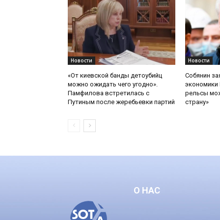
Новости
Новости
«От киевской банды детоубийц
Собянин за
можно ожидать чего угодно».
экономики 
Памфилова встретилась с
рельсы мож
Путиным после жеребьевки партий
страну»
О НАС