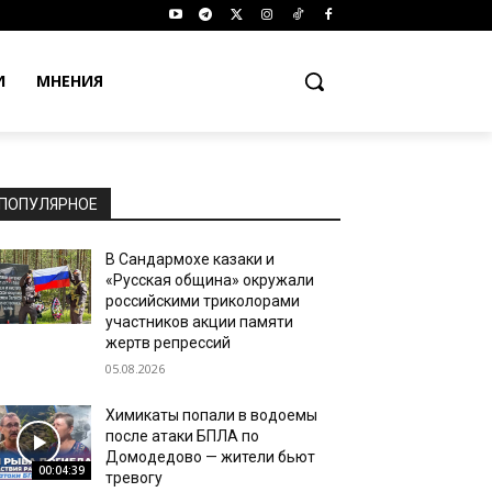
И
МНЕНИЯ
ПОПУЛЯРНОЕ
В Сандармохе казаки и
«Русская община» окружали
российскими триколорами
участников акции памяти
жертв репрессий
05.08.2026
Химикаты попали в водоемы
после атаки БПЛА по
Домодедово — жители бьют
00:04:39
тревогу