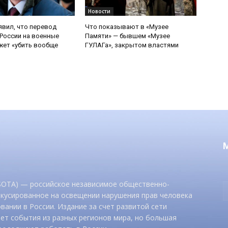
Новости
явил, что перевод
Что показывают в «Музее
России на военные
Памяти» — бывшем «Музее
ет «убить вообще
ГУЛАГа», закрытом властями
 SOTA) — российское независимое общественно-
окусированное на освещении нарушения прав человека
вании в России. Издание за счет развитой сети
ет события из разных регионов мира, но большая