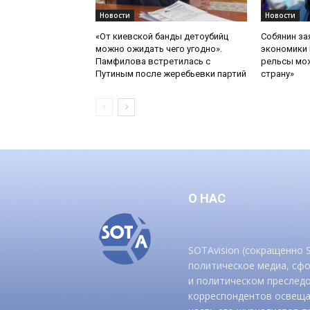
Новости
Новости
«От киевской банды детоубийц
Собянин за
можно ожидать чего угодно».
экономики 
Памфилова встретилась с
рельсы мож
Путиным после жеребьевки партий
страну»
О НАС
SOTAvision (сокращенно
политическое медиа, сф
и политическом преследо
корреспондентов освеща