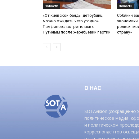
Новости
Новости
«От киевской банды детоубийц
Собянин за
можно ожидать чего угодно».
экономики 
Памфилова встретилась с
рельсы мож
Путиным после жеребьевки партий
страну»
О НАС
SOTAvision (сокращенно
политическое медиа, сф
и политическом преследо
корреспондентов освеща
часть его журналистов п