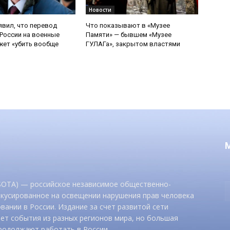
Новости
явил, что перевод
Что показывают в «Музее
России на военные
Памяти» — бывшем «Музее
ет «убить вообще
ГУЛАГа», закрытом властями
 SOTA) — российское независимое общественно-
окусированное на освещении нарушения прав человека
вании в России. Издание за счет развитой сети
ет события из разных регионов мира, но большая
родолжают работать в России.