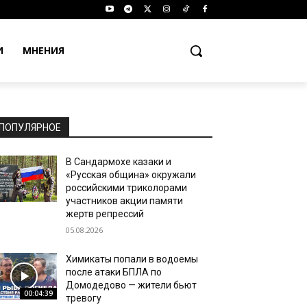
И
МНЕНИЯ
ПОПУЛЯРНОЕ
В Сандармохе казаки и
«Русская община» окружали
российскими триколорами
участников акции памяти
жертв репрессий
05.08.2026
Химикаты попали в водоемы
после атаки БПЛА по
Домодедово — жители бьют
00:04:39
тревогу