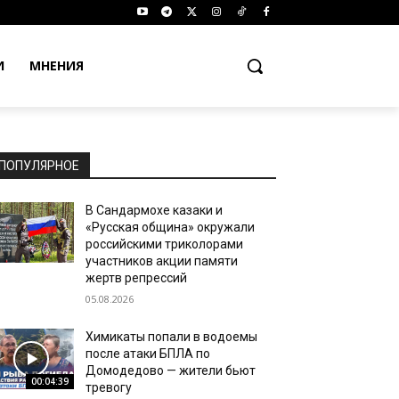
И
МНЕНИЯ
ПОПУЛЯРНОЕ
В Сандармохе казаки и
«Русская община» окружали
российскими триколорами
участников акции памяти
жертв репрессий
05.08.2026
Химикаты попали в водоемы
после атаки БПЛА по
Домодедово — жители бьют
00:04:39
тревогу