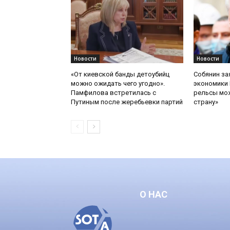
Новости
Новости
«От киевской банды детоубийц
Собянин за
можно ожидать чего угодно».
экономики 
Памфилова встретилась с
рельсы мож
Путиным после жеребьевки партий
страну»
О НАС