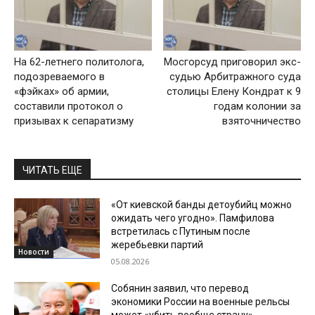
На 62-летнего политолога,
Мосгорсуд приговорил экс-
подозреваемого в
судью Арбитражного суда
«фэйках» об армии,
столицы Елену Кондрат к 9
составили протокол о
годам колонии за
призывах к сепаратизму
взяточничество
ЧИТАТЬ ЕЩЕ
«От киевской банды детоубийц можно
ожидать чего угодно». Памфилова
встретилась с Путиным после
жеребьевки партий
Новости
05.08.2026
Собянин заявил, что перевод
экономики России на военные рельсы
может «убить вообще страну»