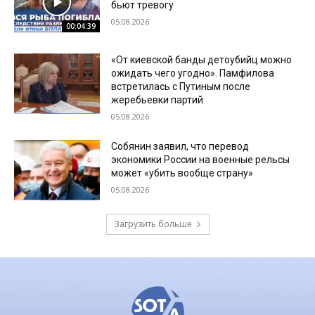
бьют тревогу
05.08.2026
00:04:39
«От киевской банды детоубийц можно
ожидать чего угодно». Памфилова
встретилась с Путиным после
жеребьевки партий
05.08.2026
Собянин заявил, что перевод
экономики России на военные рельсы
может «убить вообще страну»
05.08.2026
Загрузить больше