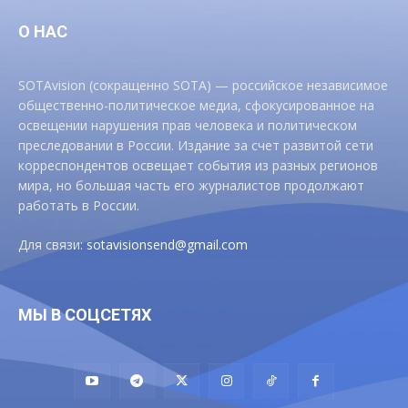
О НАС
SOTAvision (сокращенно SOTA) — российское независимое
общественно-политическое медиа, сфокусированное на
освещении нарушения прав человека и политическом
преследовании в России. Издание за счет развитой сети
корреспондентов освещает события из разных регионов
мира, но большая часть его журналистов продолжают
работать в России.
Для связи:
sotavisionsend@gmail.com
МЫ В СОЦСЕТЯХ