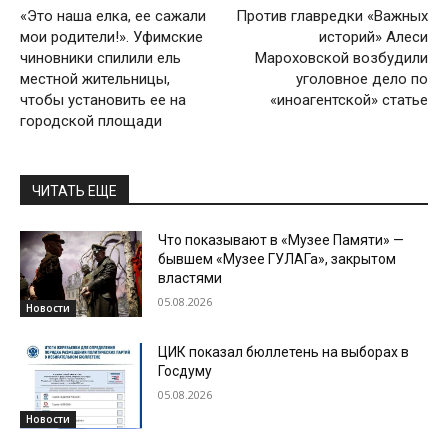
«Это наша елка, ее сажали
Против главредки «Важных
мои родители!». Уфимские
историй» Алеси
чиновники спилили ель
Мароховской возбудили
местной жительницы,
уголовное дело по
чтобы установить ее на
«иноагентской» статье
городской площади
ЧИТАТЬ ЕЩЕ
Что показывают в «Музее Памяти» —
бывшем «Музее ГУЛАГа», закрытом
властями
05.08.2026
Новости
ЦИК показал бюллетень на выборах в
Госдуму
05.08.2026
Новости