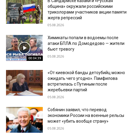
В Сандармохе казаки и «Русская
община» окружали российскими
триколорами участников акции памяти
жертв репрессий
05.08.2026
Химикаты попали в водоемы после
атаки БПЛА по Домодедово — жители
бьют тревогу
05.08.2026
00:04:39
«От киевской банды детоубийц можно
ожидать чего угодно». Памфилова
встретилась с Путиным после
жеребьевки партий
05.08.2026
Собянин заявил, что перевод
экономики России на военные рельсы
может «убить вообще страну»
05.08.2026