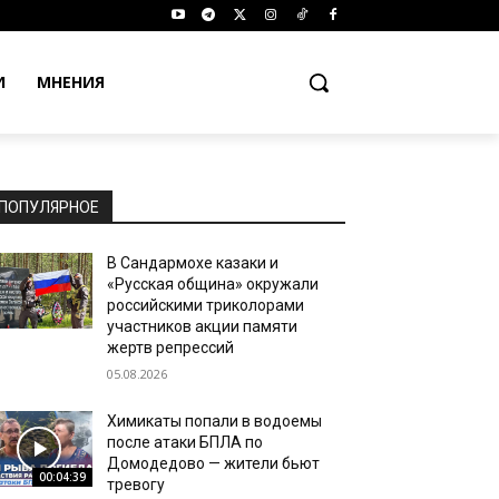
И
МНЕНИЯ
ПОПУЛЯРНОЕ
В Сандармохе казаки и
«Русская община» окружали
российскими триколорами
участников акции памяти
жертв репрессий
05.08.2026
Химикаты попали в водоемы
после атаки БПЛА по
Домодедово — жители бьют
00:04:39
тревогу