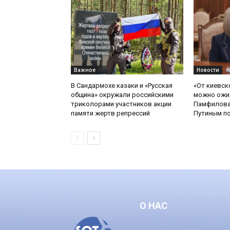
Важное
Новости
В Сандармохе казаки и «Русская
«От киевск
община» окружали российскими
можно ожид
триколорами участников акции
Памфилова
памяти жертв репрессий
Путиным по
О НАС