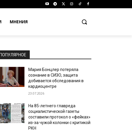
И
МНЕНИЯ
ПОПУЛЯРНОЕ
Мария Бонцлер потеряла
сознание в СИЗО, защита
добивается обследования в
кардиоцентре
23.07.2026
На 85-летнего главреда
социалистической газеты
составили протокол о «фейках»
из-за чужой колонки с критикой
РКН