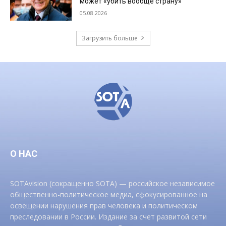
может «убить вообще страну»
05.08.2026
Загрузить больше
О НАС
SOTAvision (сокращенно SOTA) — российское независимое
общественно-политическое медиа, сфокусированное на
освещении нарушения прав человека и политическом
преследовании в России. Издание за счет развитой сети