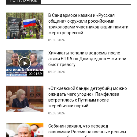
ПОПУЛЯРНОЕ
В Сандармохе казаки и «Русская
община» окружали российскими
триколорами участников акции памяти
жертв репрессий
05.08.2026
Химикаты попали в водоемы после
атаки БПЛА по Домодедово — жители
бьют тревогу
05.08.2026
00:04:39
«От киевской банды детоубийц можно
ожидать чего угодно». Памфилова
встретилась с Путиным после
жеребьевки партий
05.08.2026
Собянин заявил, что перевод
экономики России на военные рельсы