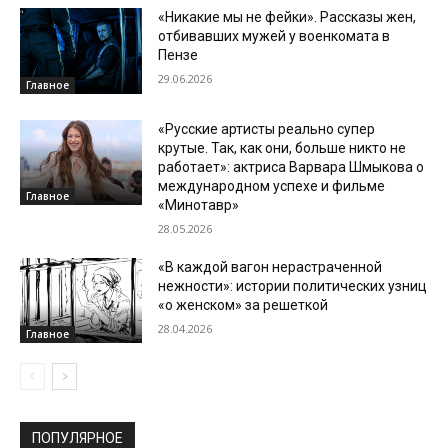
«Никакие мы не фейки». Рассказы жен,
отбивавших мужей у военкомата в
Пензе
29.06.2026
Главное
«Русские артисты реально супер
крутые. Так, как они, больше никто не
работает»: актриса Варвара Шмыкова о
международном успехе и фильме
Главное
«Минотавр»
28.05.2026
«В каждой вагон нерастраченной
нежности»: истории политических узниц
«о женском» за решеткой
28.04.2026
Главное
ПОПУЛЯРНОЕ