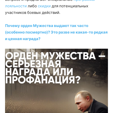
лояльности
либо
скидки
для потенциальных
участников боевых действий.
Почему орден Мужества выдают так часто
(особенно посмертно)? Это разве не какая-то редкая
и ценная награда?