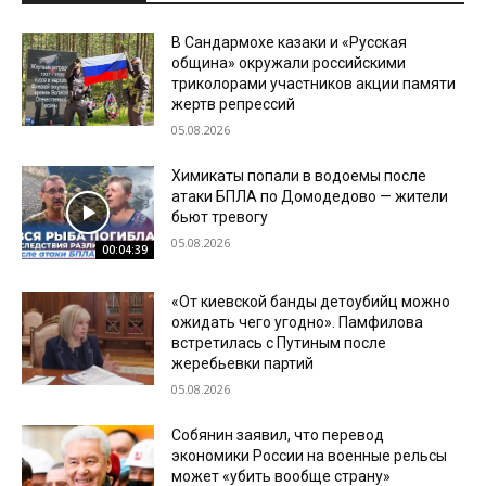
В Сандармохе казаки и «Русская
община» окружали российскими
триколорами участников акции памяти
жертв репрессий
05.08.2026
Химикаты попали в водоемы после
атаки БПЛА по Домодедово — жители
бьют тревогу
05.08.2026
00:04:39
«От киевской банды детоубийц можно
ожидать чего угодно». Памфилова
встретилась с Путиным после
жеребьевки партий
05.08.2026
Собянин заявил, что перевод
экономики России на военные рельсы
может «убить вообще страну»