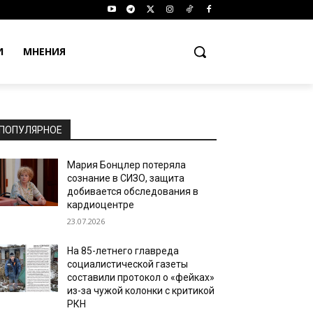
И
МНЕНИЯ
ПОПУЛЯРНОЕ
Мария Бонцлер потеряла
сознание в СИЗО, защита
добивается обследования в
кардиоцентре
23.07.2026
На 85-летнего главреда
социалистической газеты
составили протокол о «фейках»
из-за чужой колонки с критикой
РКН