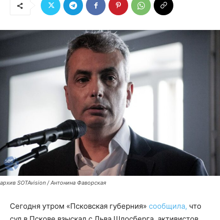
архив SOTAvision / Антонина Фаворская
Сегодня утром «Псковская губерния»
сообщила,
что
суд в Пскове взыскал с Льва Шлосберга, активистов