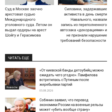
Суд в Москве заочно
Силовики, задержавшие
арестовал судью
активиста в день смерти
Международного
Навального, назвали
уголовного суда. Летом он
запись из переполненного
выдал ордеры на арест
автозака «декорациями» и
Шойгу и Герасимова
не признали нарушение
требований безопасности
ЧИТАТЬ ЕЩЕ
«От киевской банды детоубийц можно
ожидать чего угодно». Памфилова
встретилась с Путиным после
жеребьевки партий
Новости
05.08.2026
Собянин заявил, что перевод
экономики России на военные рельсы
может «убить вообще страну»