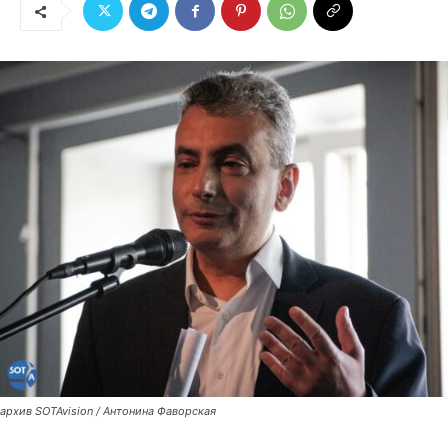
архив SOTAvision / Антонина Фаворская