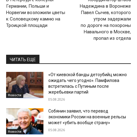
Германии, Польши и
Надеждина в Воронеже
Норвегии возложили цветы
Павел Сычев, которого
к Соловецкому камню на
утром задержали
Троицкой площади
по дороге на похороны
Навального в Москве,
пропал из отдела
ЧИТАТЬ ЕЩЕ
«От киевской банды детоубийц можно
ожидать чего угодно». Памфилова
встретилась с Путиным после
жеребьевки партий
Новости
05.08.2026
Собянин заявил, что перевод
экономики России на военные рельсы
может «убить вообще страну»
05.08.2026
Новости