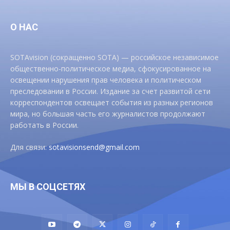
О НАС
SOTAvision (сокращенно SOTA) — российское независимое
общественно-политическое медиа, сфокусированное на
освещении нарушения прав человека и политическом
преследовании в России. Издание за счет развитой сети
корреспондентов освещает события из разных регионов
мира, но большая часть его журналистов продолжают
работать в России.
Для связи:
sotavisionsend@gmail.com
МЫ В СОЦСЕТЯХ