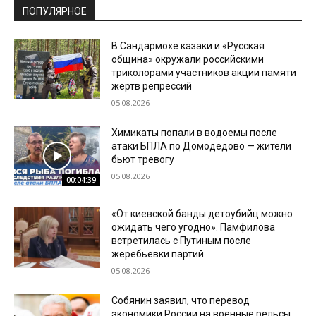
ПОПУЛЯРНОЕ
В Сандармохе казаки и «Русская
община» окружали российскими
триколорами участников акции памяти
жертв репрессий
05.08.2026
Химикаты попали в водоемы после
атаки БПЛА по Домодедово — жители
бьют тревогу
05.08.2026
00:04:39
«От киевской банды детоубийц можно
ожидать чего угодно». Памфилова
встретилась с Путиным после
жеребьевки партий
05.08.2026
Собянин заявил, что перевод
экономики России на военные рельсы