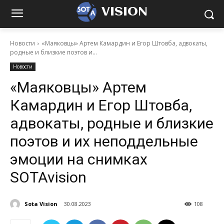
VISION
Новости
«Маяковцы» Артем Камардин и Егор Штовба, адвокаты,
родные и близкие поэтов и...
Новости
«Маяковцы» Артем
Камардин и Егор Штовба,
адвокаты, родные и близкие
поэтов и их неподдельные
эмоции на снимках
SOTAvision
Sota Vision
30.08.2023
108