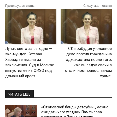
Предыдущая статья
Следующая статья
Лучик света за сегодня —
СК возбудил уголовное
экс-мундеп Кетеван
дело против гражданина
Хараидзе вышла из
Таджикистана после того,
заключения. Суд в Москве
как он задул свечи в
выпустил ее из СИЗО под
столичном православном
домашний арест
храме
ЧИТАТЬ ЕЩЕ
«От киевской банды детоубийц можно
ожидать чего угодно». Памфилова
встретилась с Путиным после