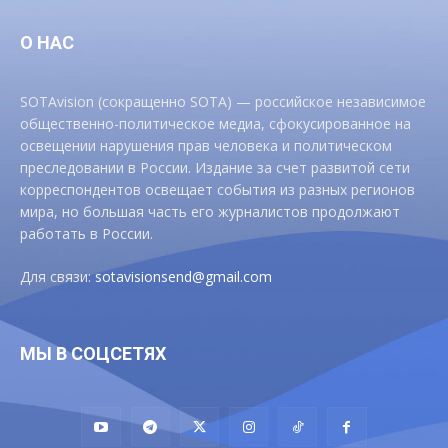
О НАС
SOTAvision (сокращенно SOTA) — российское независимое
общественно-политическое медиа, сфокусированное на
освещении нарушения прав человека и политическом
преследовании в России. Издание за счет развитой сети
корреспондентов освещает события из разных регионов
мира, но большая часть его журналистов продолжают
работать в России.
Для связи:
sotavisionsend@gmail.com
МЫ В СОЦСЕТЯХ