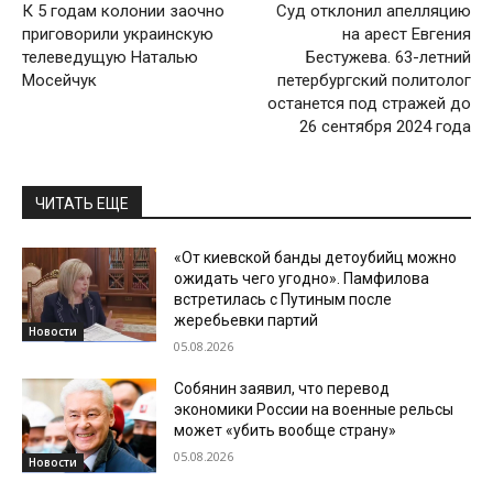
К 5 годам колонии заочно
Суд отклонил апелляцию
приговорили украинскую
на арест Евгения
телеведущую Наталью
Бестужева. 63-летний
Мосейчук
петербургский политолог
останется под стражей до
26 сентября 2024 года
ЧИТАТЬ ЕЩЕ
«От киевской банды детоубийц можно
ожидать чего угодно». Памфилова
встретилась с Путиным после
жеребьевки партий
Новости
05.08.2026
Собянин заявил, что перевод
экономики России на военные рельсы
может «убить вообще страну»
05.08.2026
Новости