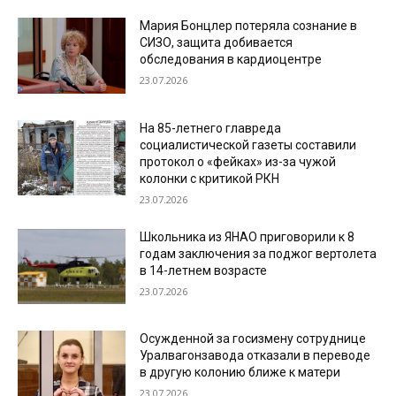
Мария Бонцлер потеряла сознание в
СИЗО, защита добивается
обследования в кардиоцентре
23.07.2026
На 85-летнего главреда
социалистической газеты составили
протокол о «фейках» из-за чужой
колонки с критикой РКН
23.07.2026
Школьника из ЯНАО приговорили к 8
годам заключения за поджог вертолета
в 14-летнем возрасте
23.07.2026
Осужденной за госизмену сотруднице
Уралвагонзавода отказали в переводе
в другую колонию ближе к матери
23.07.2026