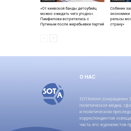
«От киевской банды детоубийц
Собянин за
можно ожидать чего угодно».
экономики 
Памфилова встретилась с
рельсы мож
Путиным после жеребьевки партий
страну»
О НАС
SOTAvision (сокращенно
политическое медиа, сф
и политическом преследо
корреспондентов освеща
часть его журналистов п