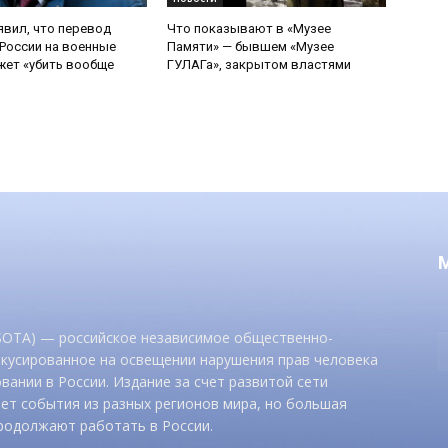
явил, что перевод
Что показывают в «Музее
России на военные
Памяти» — бывшем «Музее
ет «убить вообще
ГУЛАГа», закрытом властями
 SOTA) — российское независимое общественно-
окусированное на освещении нарушения прав человека
вании в России. Издание за счет развитой сети
ет события из разных регионов мира, но большая
родолжают работать в России.