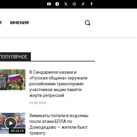
И
МНЕНИЯ
ПОПУЛЯРНОЕ
В Сандармохе казаки и
«Русская община» окружали
российскими триколорами
участников акции памяти
жертв репрессий
05.08.2026
Химикаты попали в водоемы
после атаки БПЛА по
Домодедово — жители бьют
00:04:39
тревогу