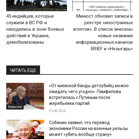
45 индийцев, которые
Минюст обновил записи в
служили в ВС РФ и
реестре «иностранных
находились в зоне боевых
агентов». В список внесены
действий в Украине,
новые названия
демобилизованы
информационных каналов
BRIEF и «Незыгарь»
ЧИТАТЬ ЕЩЕ
«От киевской банды детоубийц можно
ожидать чего угодно». Памфилова
встретилась с Путиным после
жеребьевки партий
Новости
05.08.2026
Собянин заявил, что перевод
экономики России на военные рельсы
может «убить вообще страну»