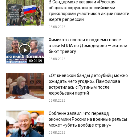
В Сандармохе казаки и «Русская
община» окружали российскими
триколорами участников акции памяти
жертв репрессий
05.08.2026
Химикаты попали в водоемы после
атаки БПЛА по Домодедово — жители
бьют тревогу
05.08.2026
00:04:39
«От киевской банды детоубийц можно
ожидать чего угодно». Памфилова
встретилась с Путиным после
жеребьевки партий
05.08.2026
Собянин заявил, что перевод
экономики России на военные рельсы
может «убить вообще страну»
05.08.2026