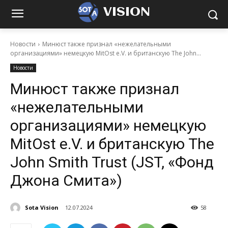
VISION
Новости
Минюст также признал «нежелательными
организациями» немецкую MitOst e.V. и британскую The John...
Новости
Минюст также признал
«нежелательными
организациями» немецкую
MitOst e.V. и британскую The
John Smith Trust (JST, «Фонд
Джона Смита»)
Sota Vision
12.07.2024
58