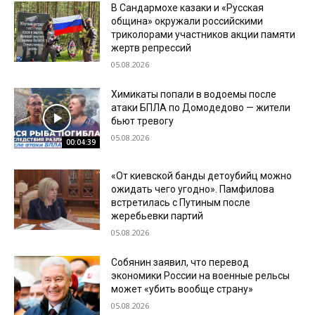
В Сандармохе казаки и «Русская
община» окружали российскими
триколорами участников акции памяти
жертв репрессий
05.08.2026
Химикаты попали в водоемы после
атаки БПЛА по Домодедово — жители
бьют тревогу
05.08.2026
00:04:39
«От киевской банды детоубийц можно
ожидать чего угодно». Памфилова
встретилась с Путиным после
жеребьевки партий
05.08.2026
Собянин заявил, что перевод
экономики России на военные рельсы
может «убить вообще страну»
05.08.2026