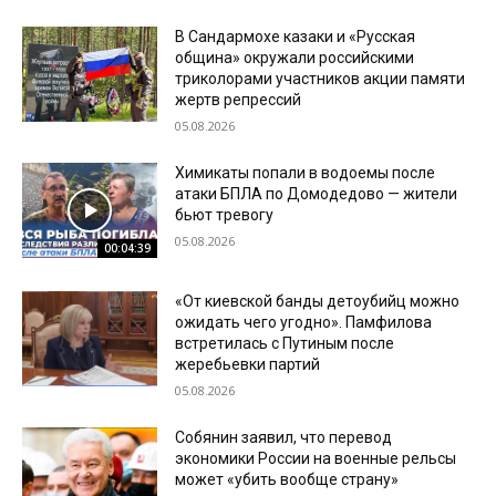
В Сандармохе казаки и «Русская
община» окружали российскими
триколорами участников акции памяти
жертв репрессий
05.08.2026
Химикаты попали в водоемы после
атаки БПЛА по Домодедово — жители
бьют тревогу
05.08.2026
00:04:39
«От киевской банды детоубийц можно
ожидать чего угодно». Памфилова
встретилась с Путиным после
жеребьевки партий
05.08.2026
Собянин заявил, что перевод
экономики России на военные рельсы
может «убить вообще страну»