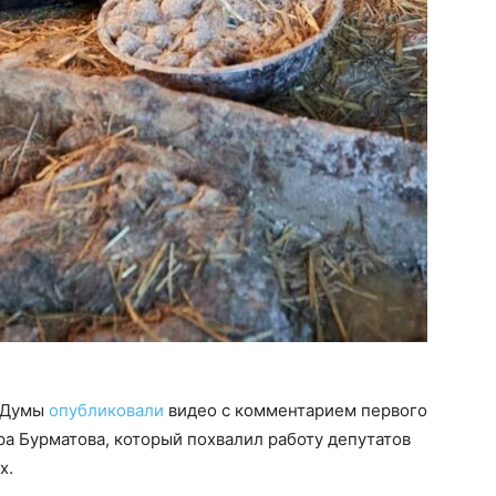
й Думы
опубликовали
видео с комментарием первого
а Бурматова, который похвалил работу депутатов
ых.