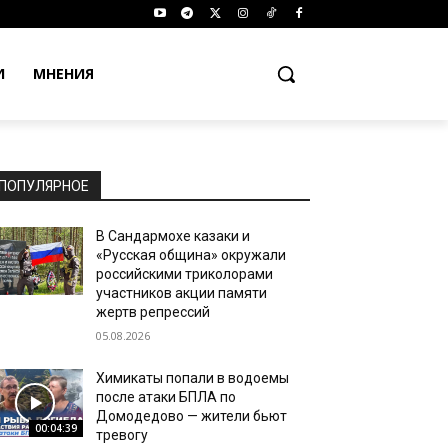
И
МНЕНИЯ
ПОПУЛЯРНОЕ
В Сандармохе казаки и
«Русская община» окружали
российскими триколорами
участников акции памяти
жертв репрессий
05.08.2026
Химикаты попали в водоемы
после атаки БПЛА по
Домодедово — жители бьют
00:04:39
тревогу