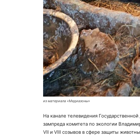
из материала «Медиазоны»
На канале телевидения Государственно
зампреда комитета по экологии Владимир
VII и VIII созывов в сфере защиты животн