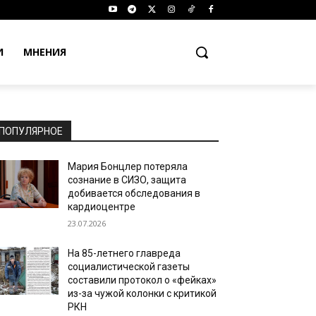
И
МНЕНИЯ
ПОПУЛЯРНОЕ
Мария Бонцлер потеряла
сознание в СИЗО, защита
добивается обследования в
кардиоцентре
23.07.2026
На 85-летнего главреда
социалистической газеты
составили протокол о «фейках»
из-за чужой колонки с критикой
РКН