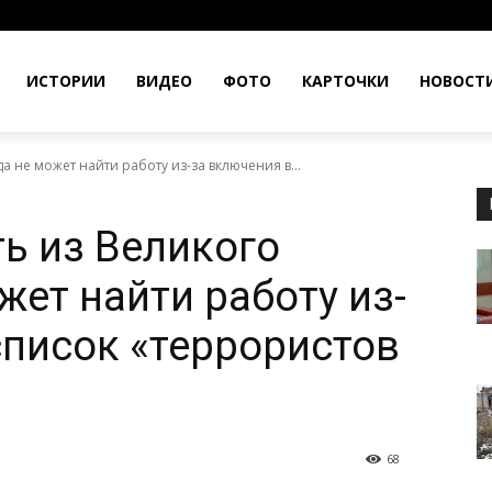
ИСТОРИИ
ВИДЕО
ФОТО
КАРТОЧКИ
НОВОСТ
 не может найти работу из-за включения в...
ь из Великого
жет найти работу из-
список «террористов
68