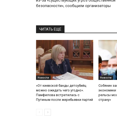
из-за «существующих угроз общественной
безопасности», сообщили организаторы
ЧИТАТЬ ЕЩЕ
Новости
Новости
«От киевской банды детоубийц
Собянин за
можно ожидать чего угодно».
экономики 
Памфилова встретилась с
рельсы мож
Путиным после жеребьевки партий
страну»