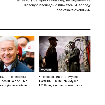
активисту Валерию Ремизову, вышедшему на
Красную площадь с плакатом «Свободу
политзаключенным»
Новости
явил, что перевод
Что показывают в «Музее
России на военные
Памяти» — бывшем «Музее
ет «убить вообще
ГУЛАГа», закрытом властями