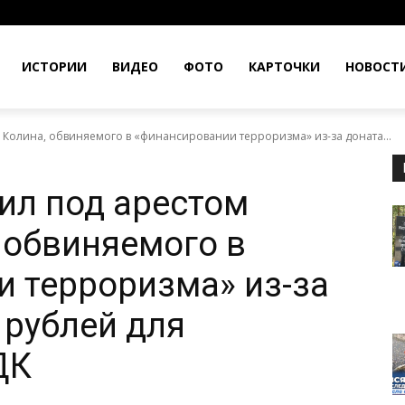
ИСТОРИИ
ВИДЕО
ФОТО
КАРТОЧКИ
НОВОСТ
 Колина, обвиняемого в «финансировании терроризма» из-за доната...
ил под арестом
 обвиняемого в
 терроризма» из-за
 рублей для
ДК