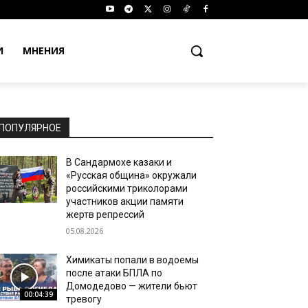
И
МНЕНИЯ
ПОПУЛЯРНОЕ
В Сандармохе казаки и
«Русская община» окружали
российскими триколорами
участников акции памяти
жертв репрессий
05.08.2026
Химикаты попали в водоемы
после атаки БПЛА по
Домодедово — жители бьют
00:04:39
тревогу