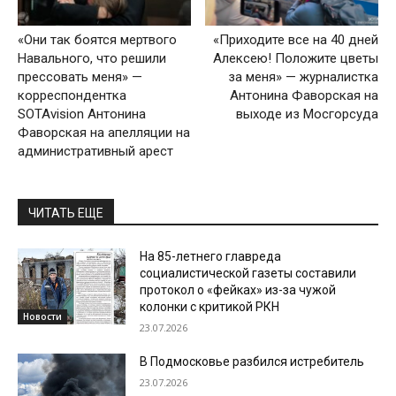
«Они так боятся мертвого
«Приходите все на 40 дней
Навального, что решили
Алексею! Положите цветы
прессовать меня» —
за меня» — журналистка
корреспондентка
Антонина Фаворская на
SOTAvision Антонина
выходе из Мосгорсуда
Фаворская на апелляции на
административный арест
ЧИТАТЬ ЕЩЕ
На 85-летнего главреда
социалистической газеты составили
протокол о «фейках» из-за чужой
колонки с критикой РКН
Новости
23.07.2026
В Подмосковье разбился истребитель
23.07.2026