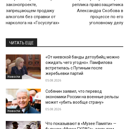
законопроекте,
реплика правозащитника
запрещающем продажу
Александра Скобова в
алкоголя без справки от
процессе по его
нарколога на «Госуслугах»
уголовному делу
ЧИТАТЬ ЕЩЕ
«От киевской банды детоубийц можно
ожидать чего угодно». Памфилова
встретилась с Путиным после
жеребьевки партий
Новости
05.08.2026
Собянин заявил, что перевод
экономики России на военные рельсы
может «убить вообще страну»
05.08.2026
Новости
Что показывают в «Музее Памяти» —