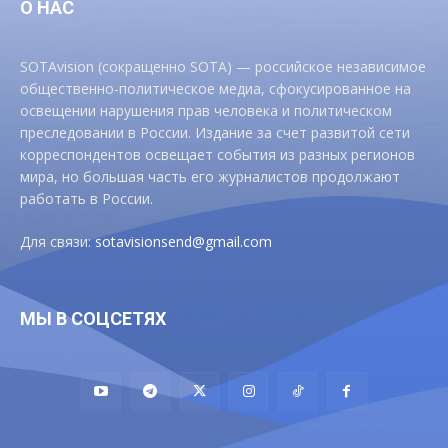
О НАС
SOTAvision (сокращенно SOTA) — российское независимое
общественно-политическое медиа, сфокусированное на
освещении нарушения прав человека и политическом
преследовании в России. Издание за счет развитой сети
корреспондентов освещает события из разных регионов
мира, но большая часть его журналистов продолжают
работать в России.
Для связи:
sotavisionsend@gmail.com
МЫ В СОЦСЕТЯХ