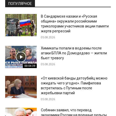
ПОПУЛЯРНОЕ
В Сандармохе казаки и «Русская
община» окружали российскими
триколорами участников акции памяти
жертв репрессий
05.08.2026
Химикаты попали в водоемы после
атаки БПЛА по Домодедово — жители
бьют тревогу
05.08.2026
00:04:39
«От киевской банды детоубийц можно
ожидать чего угодно». Памфилова
встретилась с Путиным после
жеребьевки партий
05.08.2026
Собянин заявил, что перевод
экономики России на военные рельсы