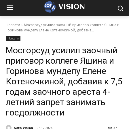
VISION
Новости
Мосгорсуд усилил заочный приговор коллеге Яшина и
Горинова мундепу Елене Котеночкиной, добавив...
Новости
Мосгорсуд усилил заочный
приговор коллеге Яшина и
Горинова мундепу Елене
Котеночкиной, добавив к 7,5
годам заочного ареста 4-
летний запрет занимать
госдолжности
Sota Vision
05.12.2024
37