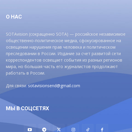
О НАС
SOTAvision (сокращенно SOTA) — российское независимое
общественно-политическое медиа, сфокусированное на
освещении нарушения прав человека и политическом
преследовании в России. Издание за счет развитой сети
корреспондентов освещает события из разных регионов
мира, но большая часть его журналистов продолжают
работать в России.
Для связи:
sotavisionsend@gmail.com
МЫ В СОЦСЕТЯХ