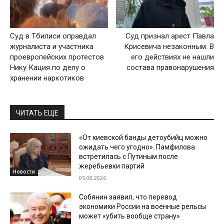
Суд в Тбилиси оправдал
Суд признал арест Павла
журналиста и участника
Крисевича незаконным. В
проевропейских протестов
его действиях не нашли
Нику Кация по делу о
состава правонарушения
хранении наркотиков
ЧИТАТЬ ЕЩЕ
«От киевской банды детоубийц можно
ожидать чего угодно». Памфилова
встретилась с Путиным после
жеребьевки партий
Новости
05.08.2026
Собянин заявил, что перевод
экономики России на военные рельсы
может «убить вообще страну»