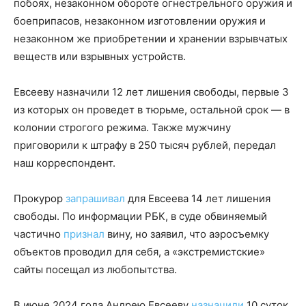
побоях, незаконном обороте огнестрельного оружия и
боеприпасов, незаконном изготовлении оружия и
незаконном же приобретении и хранении взрывчатых
веществ или взрывных устройств.
Евсееву назначили 12 лет лишения свободы, первые 3
из которых он проведет в тюрьме, остальной срок — в
колонии строгого режима. Также мужчину
приговорили к штрафу в 250 тысяч рублей, передал
наш корреспондент.
Прокурор
запрашивал
для Евсеева 14 лет лишения
свободы. По информации РБК, в суде обвиняемый
частично
признал
вину, но заявил, что аэросъемку
объектов проводил для себя, а «экстремистские»
сайты посещал из любопытства.
В июне 2024 года Андрею Евсееву
назначили
10 суток