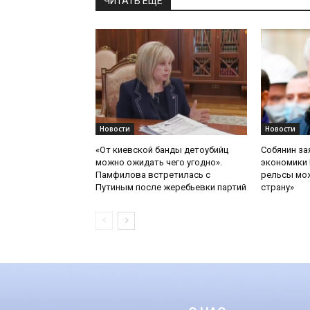
ЧИТАТЬ ЕЩЕ
Новости
Новости
«От киевской банды детоубийц
Собянин за
можно ожидать чего угодно».
экономики 
Памфилова встретилась с
рельсы мож
Путиным после жеребьевки партий
страну»