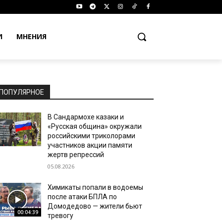
И
МНЕНИЯ
ПОПУЛЯРНОЕ
В Сандармохе казаки и
«Русская община» окружали
российскими триколорами
участников акции памяти
жертв репрессий
05.08.2026
Химикаты попали в водоемы
после атаки БПЛА по
Домодедово — жители бьют
00:04:39
тревогу