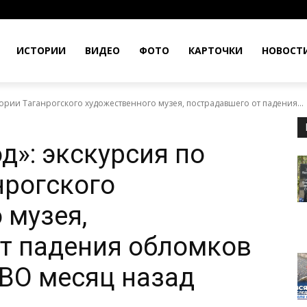
ИСТОРИИ
ВИДЕО
ФОТО
КАРТОЧКИ
НОВОСТ
тории Таганрогского художественного музея, пострадавшего от падения...
д»: экскурсия по
нрогского
 музея,
т падения обломков
ПВО месяц назад