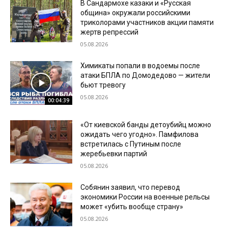
В Сандармохе казаки и «Русская
община» окружали российскими
триколорами участников акции памяти
жертв репрессий
05.08.2026
Химикаты попали в водоемы после
атаки БПЛА по Домодедово — жители
бьют тревогу
05.08.2026
00:04:39
«От киевской банды детоубийц можно
ожидать чего угодно». Памфилова
встретилась с Путиным после
жеребьевки партий
05.08.2026
Собянин заявил, что перевод
экономики России на военные рельсы
может «убить вообще страну»
05.08.2026