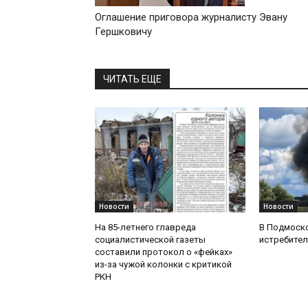
Оглашение приговора журналисту Эвану
Гершковичу
ЧИТАТЬ ЕЩЕ
Новости
Новости
На 85-летнего главреда
В Подмоск
социалистической газеты
истребител
составили протокол о «фейках»
из-за чужой колонки с критикой
РКН