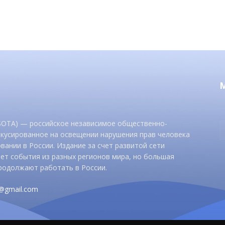
 SOTA) — российское независимое общественно-
окусированное на освещении нарушения прав человека
вании в России. Издание за счет развитой сети
ет события из разных регионов мира, но большая
родолжают работать в России.
d@gmail.com