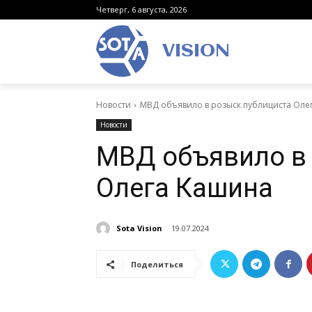
Четверг, 6 августа, 2026
VISION
Новости
МВД объявило в розыск публициста Оле
Новости
МВД объявило в
Олега Кашина
Sota Vision
19.07.2024
Поделиться