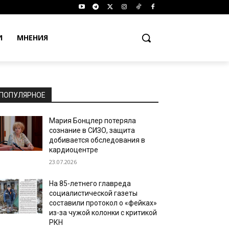
И
МНЕНИЯ
ПОПУЛЯРНОЕ
Мария Бонцлер потеряла
сознание в СИЗО, защита
добивается обследования в
кардиоцентре
23.07.2026
На 85-летнего главреда
социалистической газеты
составили протокол о «фейках»
из-за чужой колонки с критикой
РКН