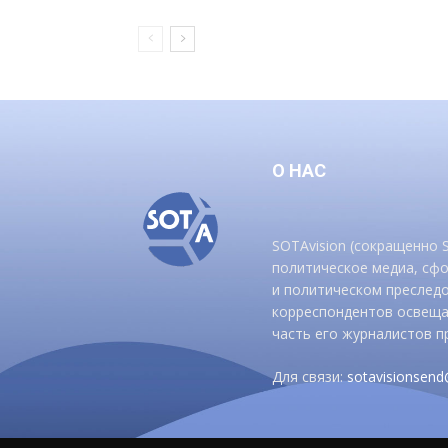
О НАС
SOTAvision (сокращенно
политическое медиа, сф
и политическом преследо
корреспондентов освеща
часть его журналистов п
Для связи:
sotavisionsen