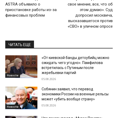
ASTRA объявило о
свое мнение, все, что об
приостановке работы из-за
этом думаю». Cуд
финансовых проблем
допросил москвича,
высказавшегося против
«СВО» в уличном опросе
ЧИТАТЬ ЕЩЕ
«От киевской банды детоубийц можно
ожидать чего угодно». Памфилова
встретилась с Путиным после
жеребьевки партий
Новости
05.08.2026
Собянин заявил, что перевод
экономики России на военные рельсы
может «убить вообще страну»
05.08.2026
Новости