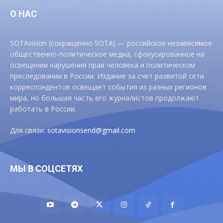
О НАС
SOTAvision (сокращенно SOTA) — российское независимое
общественно-политическое медиа, сфокусированное на
освещении нарушения прав человека и политическом
преследовании в России. Издание за счет развитой сети
корреспондентов освещает события из разных регионов
мира, но большая часть его журналистов продолжают
работать в России.
Для связи:
sotavisionsend@gmail.com
МЫ В СОЦСЕТЯХ