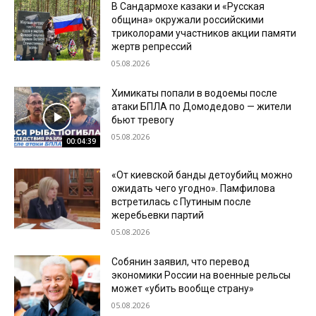
В Сандармохе казаки и «Русская
община» окружали российскими
триколорами участников акции памяти
жертв репрессий
05.08.2026
Химикаты попали в водоемы после
атаки БПЛА по Домодедово — жители
бьют тревогу
05.08.2026
00:04:39
«От киевской банды детоубийц можно
ожидать чего угодно». Памфилова
встретилась с Путиным после
жеребьевки партий
05.08.2026
Собянин заявил, что перевод
экономики России на военные рельсы
может «убить вообще страну»
05.08.2026