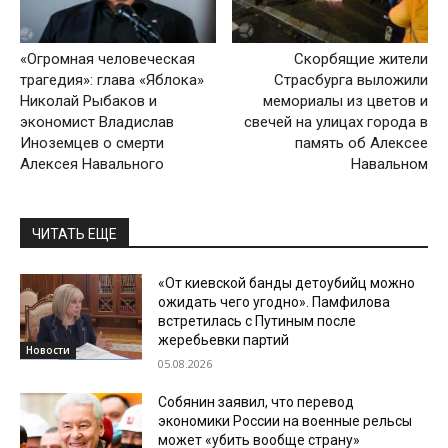
«Огромная человеческая
Скорбящие жители
трагедия»: глава «Яблока»
Страсбурга выложили
Николай Рыбаков и
мемориалы из цветов и
экономист Владислав
свечей на улицах города в
Иноземцев о смерти
память об Алексее
Алексея Навального
Навальном
ЧИТАТЬ ЕЩЕ
«От киевской банды детоубийц можно
ожидать чего угодно». Памфилова
встретилась с Путиным после
жеребьевки партий
Новости
05.08.2026
Собянин заявил, что перевод
экономики России на военные рельсы
может «убить вообще страну»