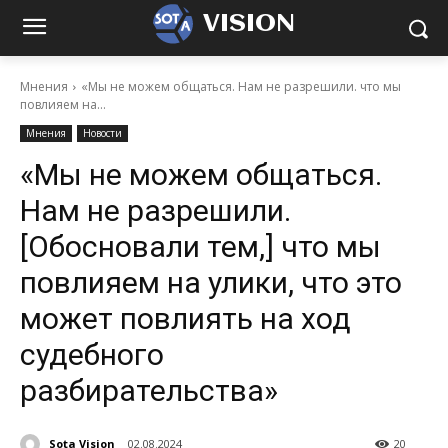
VISION
Мнения
«Мы не можем общаться. Нам не разрешили. что мы
повлияем на...
Мнения
Новости
«Мы не можем общаться.
Нам не разрешили.
[Обосновали тем,] что мы
повлияем на улики, что это
может повлиять на ход
судебного
разбирательства»
Sota Vision
02.08.2024
20